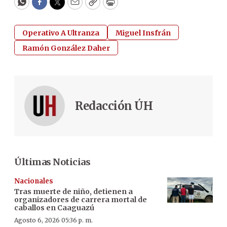
WhatsApp
Facebook
Twitter
Email
Copy
Print
Operativo A Ultranza
Miguel Insfrán
Ramón González Daher
Redacción ÚH
Últimas Noticias
Nacionales
Tras muerte de niño, detienen a
organizadores de carrera mortal de
caballos en Caaguazú
Agosto 6, 2026 05:36 p. m.