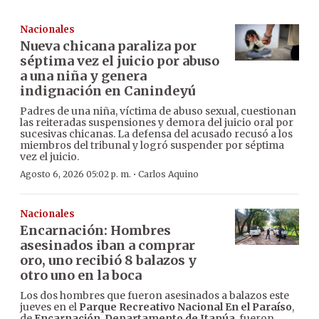
Nacionales
Nueva chicana paraliza por
séptima vez el juicio por abuso
a una niña y genera
indignación en Canindeyú
Padres de una niña, víctima de abuso sexual, cuestionan
las reiteradas suspensiones y demora del juicio oral por
sucesivas chicanas. La defensa del acusado recusó a los
miembros del tribunal y logró suspender por séptima
vez el juicio.
·
Agosto 6, 2026 05:02 p. m.
Carlos Aquino
Nacionales
Encarnación: Hombres
asesinados iban a comprar
oro, uno recibió 8 balazos y
otro uno en la boca
Los dos hombres que fueron asesinados a balazos este
jueves en el
Parque Recreativo Nacional En el Paraíso
,
de
Encarnación
,
Departamento de Itapúa
, fueron