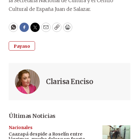
la Secretaría Nacional de Cultura y el Centro
Cultural de España Juan de Salazar.
WhatsApp
Facebook
Twitter
Email
Copy
Print
Payaso
Clarisa Enciso
Últimas Noticias
Nacionales
Caazapá despide a Roselín entre
lágrimas, mucho dolor y un fuerte