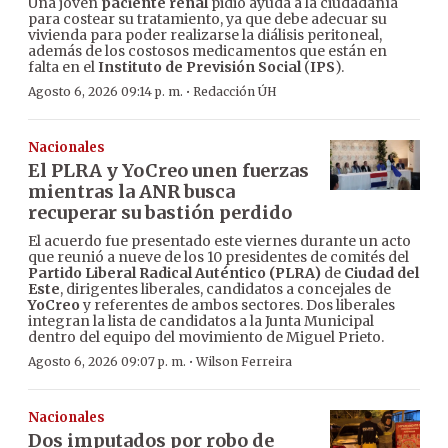
Una joven
paciente renal
pidió ayuda a la ciudadanía
para costear su tratamiento, ya que debe adecuar su
vivienda para poder realizarse la diálisis peritoneal,
además de los costosos medicamentos que están en
falta en el
Instituto de Previsión Social
(
IPS
).
·
Agosto 6, 2026 09:14 p. m.
Redacción ÚH
Nacionales
El PLRA y YoCreo unen fuerzas
mientras la ANR busca
recuperar su bastión perdido
El acuerdo fue presentado este viernes durante un acto
que reunió a nueve de los 10 presidentes de comités del
Partido Liberal Radical Auténtico (PLRA)
de
Ciudad del
Este
, dirigentes liberales, candidatos a concejales de
YoCreo
y referentes de ambos sectores. Dos liberales
integran la lista de candidatos a la Junta Municipal
dentro del equipo del movimiento de Miguel Prieto.
·
Agosto 6, 2026 09:07 p. m.
Wilson Ferreira
Nacionales
Dos imputados por robo de