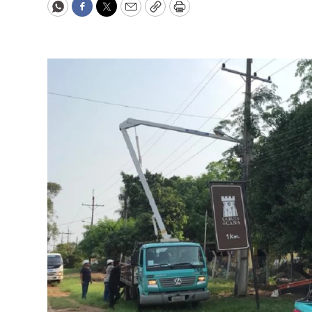
WhatsApp
Facebook
Twitter
Email
Copy
Print