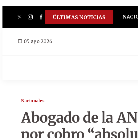
NACI
ÚLTIMAS NOTICIAS
twitter
instagram
facebook
tiktok
youtube
spotify
05 ago 2026
Nacionales
Abogado de la AN
por cobro “absolu