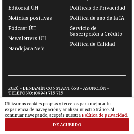
Editorial ÚH
Políticas de Privacidad
Noticias positivas
Política de uso de la IA
Pódcast ÚH
Servicio de
Suscripción a Crédito
Newsletters ÚH
Política de Calidad
Ñandejara Ñe’ẽ
2026 - BENJAMÍN CONSTANT 658 - ASUNCIÓN -
TELÉFONO:
(0994) 715 715
Utilizamos cookies propias y terceros para mejorar tu
experiencia de navegación y analizar nuestro tráfico. Al
twitter
instagram
facebook
tiktok
youtube
spotify
continuar navegando, aceptás nuestra
Política de privacidad
.
DE ACUERDO