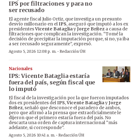
IPS por filtraciones y para no
ser recusado
El agente fiscal Julio Ortiz, que investiga un presunto
desvío millonario en el
IPS
, aseguró que imputó a los ex
presidentes
Vicente Bataglia
y
Jorge Brítez
a causa de
filtraciones que complican la investigación. “Tomé la
decisión de precipitar la imputación porque, si no, ya iba
a ser recusado seguramente”, expresó.
·
Agosto 5, 2026 12:08 p. m.
Redacción ÚH
Nacionales
IPS: Vicente Bataglia estaría
fuera del país, según fiscal que
lo imputó
El fiscal de la investigación por la que fueron imputados
dos ex presidentes del
IPS
,
Vicente Bataglia
y
Jorge
Brítez
, señaló que desconoce el paradero de ambos,
pero que afirmó a la prensa que extraoficialmente le
dijeron que el primero estaría fuera del país. No
descarta una orden de captura internacional “más
adelante, si corresponde”.
·
Agosto 5, 2026 10:41 a. m.
Redacción ÚH