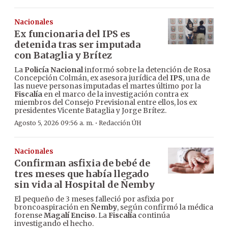
Nacionales
Ex funcionaria del IPS es
detenida tras ser imputada
con Bataglia y Brítez
La
Policía Nacional
informó sobre la detención de Rosa
Concepción Colmán, ex asesora jurídica del
IPS
, una de
las nueve personas imputadas el martes último por la
Fiscalía
en el marco de la investigación contra ex
miembros del Consejo Previsional entre ellos, los ex
presidentes Vicente Bataglia y Jorge Brítez.
·
Agosto 5, 2026 09:56 a. m.
Redacción ÚH
Nacionales
Confirman asfixia de bebé de
tres meses que había llegado
sin vida al Hospital de Ñemby
El pequeño de 3 meses falleció por asfixia por
broncoaspiración en
Ñemby
, según confirmó la médica
forense
Magalí Enciso
. La
Fiscalía
continúa
investigando el hecho.