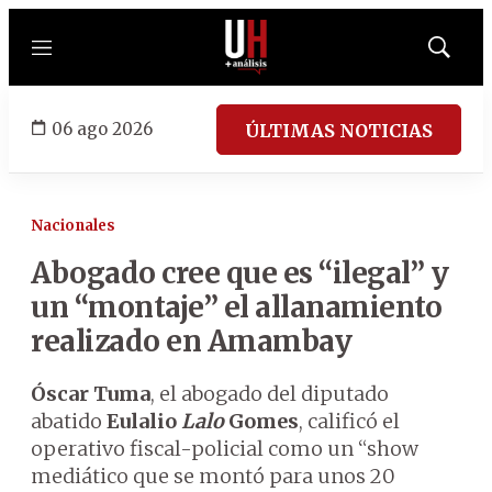
Menú
Mostrar
búsqued
06 ago 2026
ÚLTIMAS NOTICIAS
Nacionales
Abogado cree que es “ilegal” y
un “montaje” el allanamiento
realizado en Amambay
Óscar Tuma
, el abogado del diputado
abatido
Eulalio
Lalo
Gomes
, calificó el
operativo fiscal-policial como un “show
mediático que se montó para unos 20