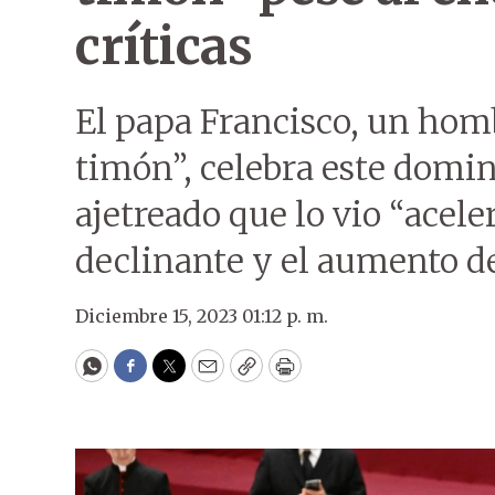
críticas
El papa Francisco, un hom
timón”, celebra este domin
ajetreado que lo vio “acele
declinante y el aumento de 
Diciembre 15, 2023 01:12 p. m.
WhatsApp
Facebook
Twitter
Email
Copy
Print