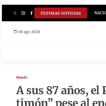
NACI
ÚLTIMAS NOTICIAS
twitter
instagram
facebook
tiktok
youtube
spotify
08 ago 2026
Mundo
A sus 87 años, el 
timón” pese al e