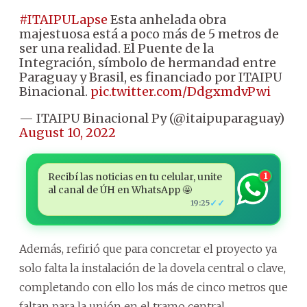
#ITAIPULapse
Esta anhelada obra
majestuosa está a poco más de 5 metros de
ser una realidad. El Puente de la
Integración, símbolo de hermandad entre
Paraguay y Brasil, es financiado por ITAIPU
Binacional.
pic.twitter.com/DdgxmdvPwi
— ITAIPU Binacional Py (@itaipuparaguay)
August 10, 2022
Recibí las noticias en tu celular, unite
1
al canal de ÚH en WhatsApp 🤩
✓✓
19:25
Además, refirió que para concretar el proyecto ya
solo falta la instalación de la dovela central o clave,
completando con ello los más de cinco metros que
faltan para la unión en el tramo central.