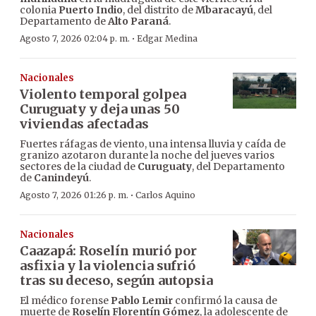
colonia
Puerto Indio
, del distrito de
Mbaracayú
, del
Departamento de
Alto Paraná
.
·
Agosto 7, 2026 02:04 p. m.
Edgar Medina
Nacionales
Violento temporal golpea
Curuguaty y deja unas 50
viviendas afectadas
Fuertes ráfagas de viento, una intensa lluvia y caída de
granizo azotaron durante la noche del jueves varios
sectores de la ciudad de
Curuguaty
, del Departamento
de
Canindeyú
.
·
Agosto 7, 2026 01:26 p. m.
Carlos Aquino
Nacionales
Caazapá: Roselín murió por
asfixia y la violencia sufrió
tras su deceso, según autopsia
El médico forense
Pablo Lemir
confirmó la causa de
muerte de
Roselín Florentín Gómez
, la adolescente de