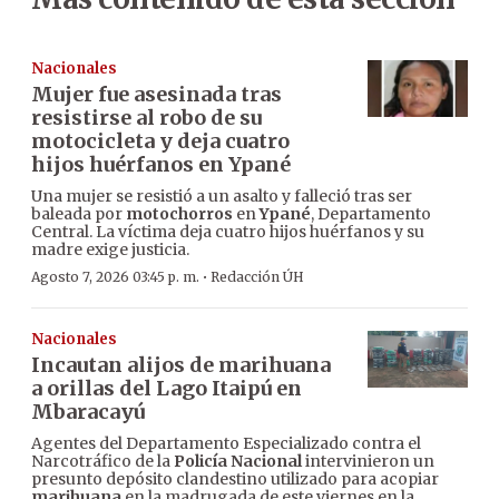
Nacionales
Mujer fue asesinada tras
resistirse al robo de su
motocicleta y deja cuatro
hijos huérfanos en Ypané
Una mujer se resistió a un asalto y falleció tras ser
baleada por
motochorros
en
Ypané
, Departamento
Central. La víctima deja cuatro hijos huérfanos y su
madre exige justicia.
·
Agosto 7, 2026 03:45 p. m.
Redacción ÚH
Nacionales
Incautan alijos de marihuana
a orillas del Lago Itaipú en
Mbaracayú
Agentes del Departamento Especializado contra el
Narcotráfico de la
Policía Nacional
intervinieron un
presunto depósito clandestino utilizado para acopiar
marihuana
en la madrugada de este viernes en la