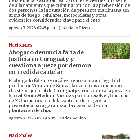
de la
Policía Nacional
realizaron este viernes una serie
de allanamientos que culminaron con la aprehensión de
dos personas, la incautación de presunta marihuana, un
arma de fuego, celulares, motocicletas y otras
evidencias consideradas clave para el caso.
·
Agosto 7, 2026 07:45 p. m.
Justiniano Riveros
Nacionales
Abogado denuncia falta de
Justicia en Curuguaty y
cuestiona a jueza por demora
en medida cautelar
El abogado Édgar González, representante legal del
productor
Viumar de Souza
, lanzó duras críticas contra
el sistema judicial de
Curuguaty
y cuestionó a la jueza en
lo civil
Sonia Medina Paredes
por no resolver, tras más
de 72 horas, una medida cautelar de urgencia
presentada para garantizar la cosecha de una
plantación de chía
.
·
Agosto 7, 2026 07:29 p. m.
Carlos Aquino
Nacionales