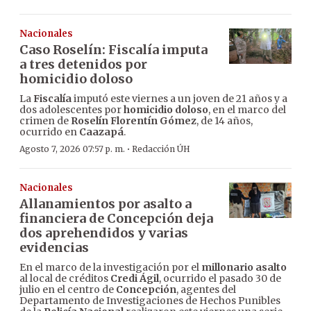
Nacionales
Caso Roselín: Fiscalía imputa
a tres detenidos por
homicidio doloso
La
Fiscalía
imputó este viernes a un joven de 21 años y a
dos adolescentes por
homicidio doloso
, en el marco del
crimen de
Roselín Florentín Gómez
, de 14 años,
ocurrido en
Caazapá
.
·
Agosto 7, 2026 07:57 p. m.
Redacción ÚH
Nacionales
Allanamientos por asalto a
financiera de Concepción deja
dos aprehendidos y varias
evidencias
En el marco de la investigación por el
millonario asalto
al local de créditos
Credi Ágil
, ocurrido el pasado 30 de
julio en el centro de
Concepción
, agentes del
Departamento de Investigaciones de Hechos Punibles