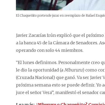
El Chaqueñito pretende jurar en reemplazo de Rafael Esquive
Javier Zacarías Irún explicó que el próxim
a la banca 45 de la Cámara de Senadores. As
operando con solo 44 miembros.
“El lunes definimos. Personalmente creo q
le dio la oportunidad (a
Mbururu
) como corr
(Cruzada Nacional) que ganó. Va ser Javier V
próxima semana esto se puede definir. Yo a
jure el señor Vera”, manifestó el senador car
Lea más:
¿Mbururu o Chaqueñito? Comisió