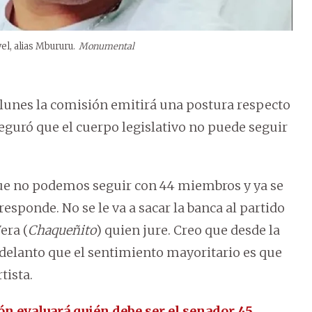
l, alias Mbururu.
Monumental
o lunes la comisión emitirá una postura respecto
eguró que el cuerpo legislativo no puede seguir
ue no podemos seguir con 44 miembros y ya se
esponde. No se le va a sacar la banca al partido
era (
Chaqueñito
) quien jure. Creo que desde la
delanto que el sentimiento mayoritario es que
tista.
n evaluará quién debe ser el senador 45