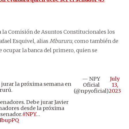
a la Comisión de Asuntos Constitucionales los
fael Esquivel, alias
Mbururu
, como también de
e ocupar la banca del primero, quien se
— NPY
July
a jurar la próxima semana en
Oficial
13,
rurú.
(@npyoficial)
2023
enadores. Debe jurar Javier
enadores desde la próxima
 senador.
#NPY
…
lHbupPQ