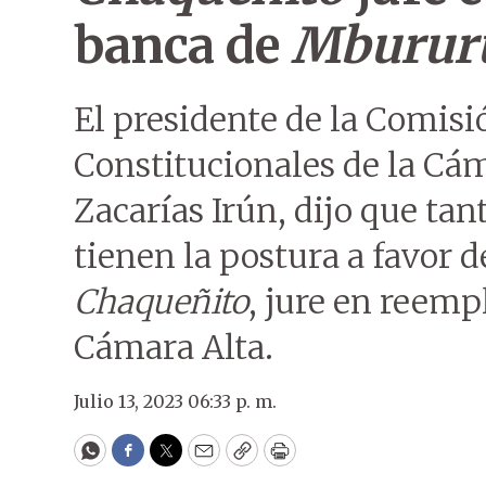
banca de
Mburur
El presidente de la Comisi
Constitucionales de la Cám
Zacarías Irún, dijo que tan
tienen la postura a favor de
Chaqueñito
, jure en reemp
Cámara Alta.
Julio 13, 2023 06:33 p. m.
WhatsApp
Facebook
Twitter
Email
Copy
Print