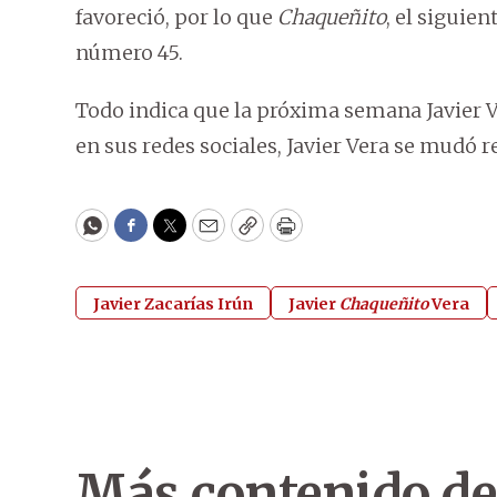
favoreció, por lo que
Chaqueñito
, el siguie
número 45.
Todo indica que la próxima semana Javier V
en sus redes sociales, Javier Vera se mudó
WhatsApp
Facebook
Twitter
Email
Copy
Print
Javier Zacarías Irún
Javier
Chaqueñito
Vera
Más contenido de