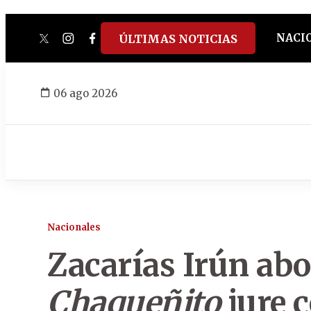
NACI
ÚLTIMAS NOTICIAS
twitter
instagram
facebook
tiktok
youtube
spotify
06 ago 2026
Nacionales
Zacarías Irún ab
Chaqueñito
jure 