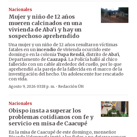
Nacionales
Mujer y niño de 12 años
mueren calcinados en una
vivienda de Aba’i y hay un
sospechoso aprehendido
Una mujer y un niño de 12 años resultaron víctimas
fatales en un
incendio
de vivienda ocurrido este
domingo en la colonia
Tupa Rendá
, distrito de
Aba’i
,
Departamento de
Caazapá
. La Policía halló al chico
fallecido con un cable alrededor del cuello, por lo que
aprehendió a la pareja de la fallecida en el marco de la
investigación del hecho. Un adolescente fue rescatado
con vida.
·
Agosto 9, 2026 03:18 p. m.
Redacción ÚH
Nacionales
Obispo insta a superar los
problemas cotidianos con fe y
servicio en misa de Caacupé
En la misa de Caacupé de este domingo, monseñor