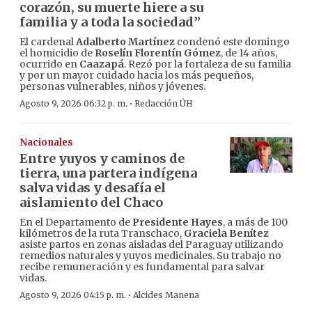
corazón, su muerte hiere a su
familia y a toda la sociedad”
El cardenal
Adalberto Martínez
condenó este domingo
el homicidio de
Roselín Florentín Gómez
, de 14 años,
ocurrido en
Caazapá
. Rezó por la fortaleza de su familia
y por un mayor cuidado hacia los más pequeños,
personas vulnerables, niños y jóvenes.
·
Agosto 9, 2026 06:32 p. m.
Redacción ÚH
Nacionales
Entre yuyos y caminos de
tierra, una partera indígena
salva vidas y desafía el
aislamiento del Chaco
En el Departamento de
Presidente Hayes
, a más de 100
kilómetros de la ruta Transchaco,
Graciela Benítez
asiste partos en zonas aisladas del Paraguay utilizando
remedios naturales y yuyos medicinales. Su trabajo no
recibe remuneración y es fundamental para salvar
vidas.
·
Agosto 9, 2026 04:15 p. m.
Alcides Manena