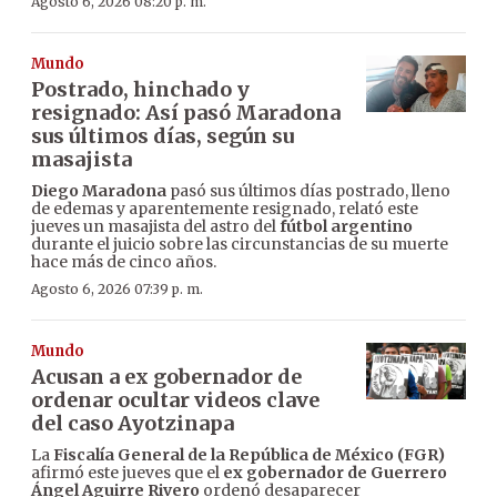
Agosto 6, 2026 08:20 p. m.
Mundo
Postrado, hinchado y
resignado: Así pasó Maradona
sus últimos días, según su
masajista
Diego Maradona
pasó sus últimos días postrado, lleno
de edemas y aparentemente resignado, relató este
jueves un masajista del astro del
fútbol argentino
durante el juicio sobre las circunstancias de su muerte
hace más de cinco años.
Agosto 6, 2026 07:39 p. m.
Mundo
Acusan a ex gobernador de
ordenar ocultar videos clave
del caso Ayotzinapa
La
Fiscalía General de la República de México (FGR)
afirmó este jueves que el
ex gobernador de Guerrero
Ángel Aguirre Rivero
ordenó desaparecer