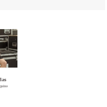
das
quino