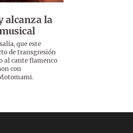
y alcanza la
 musical
alía, que este
to de transgresión
o al cante flamenco
anon con
e Motomami.