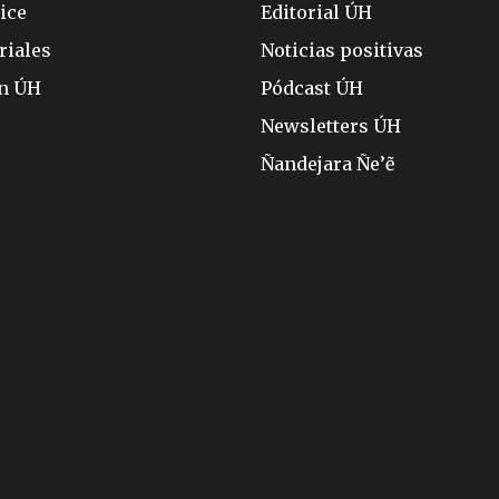
ice
Editorial ÚH
riales
Noticias positivas
ón ÚH
Pódcast ÚH
Newsletters ÚH
Ñandejara Ñe’ẽ