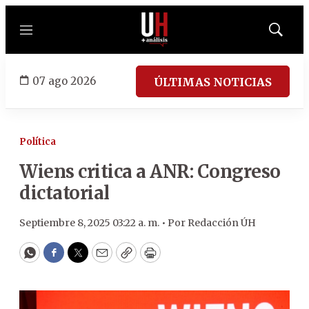
Menú
Mostrar
búsqued
07 ago 2026
ÚLTIMAS NOTICIAS
Política
Wiens critica a ANR: Congreso
dictatorial
Septiembre 8, 2025 03:22 a. m. •
Por
Redacción ÚH
WhatsApp
Facebook
Twitter
Email
Copy
Print