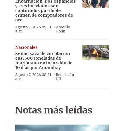
Encarnación: Dos españoles
y tres bolivianos son
capturados por doble
crimen de compradores de
oro
·
Agosto 7, 2026 09:13
Antonio
a. m.
Rolín
Nacionales
Senad saca de circulación
casi 500 toneladas de
marihuana en incursión de
10 días por Amambay
·
Agosto 7, 2026 08:21
Redacción
a. m.
ÚH
Notas más leídas