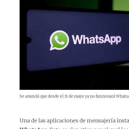
Se anunció que desde el 31 de mayo ya no funcionará WhatsA
Una de las aplicaciones de mensajería inst