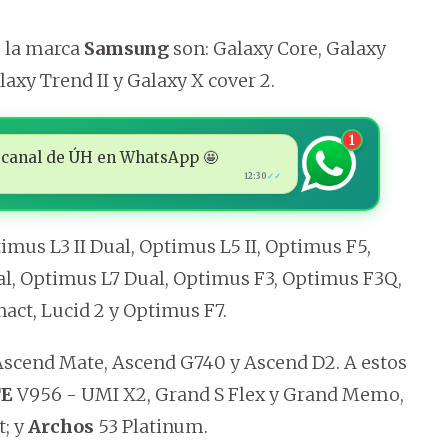
e la marca
Samsung
son: Galaxy Core, Galaxy
laxy Trend II y Galaxy X cover 2.
1
 al canal de ÚH en WhatsApp 🤩
12:30
✓✓
imus L3 II Dual, Optimus L5 II, Optimus F5,
al, Optimus L7 Dual, Optimus F3, Optimus F3Q,
nact, Lucid 2 y Optimus F7.
scend Mate, Ascend G740 y Ascend D2. A estos
TE
V956 - UMI X2, Grand S Flex y Grand Memo,
; y
Archos
53 Platinum.