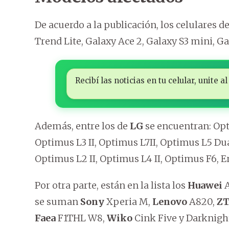
De acuerdo a la publicación, los celulares d
Trend Lite, Galaxy Ace 2, Galaxy S3 mini, Ga
Recibí las noticias en tu celular, unite
Además, entre los de
LG
se encuentran: Opt
Optimus L3 II, Optimus L7II, Optimus L5 Du
Optimus L2 II, Optimus L4 II, Optimus F6, E
Por otra parte, están en la lista los
Huawei
A
se suman
Sony
Xperia M,
Lenovo
A820,
Z
Faea
F1THL W8,
Wiko
Cink Five y Darknight