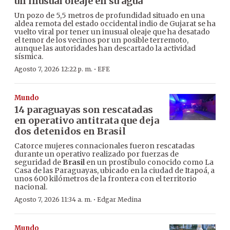
un inusual oleaje en su agua
Un pozo de 5,5 metros de profundidad situado en una
aldea remota del estado occidental indio de Gujarat se ha
vuelto viral por tener un inusual oleaje que ha desatado
el temor de los vecinos por un posible terremoto,
aunque las autoridades han descartado la actividad
sísmica.
·
Agosto 7, 2026 12:22 p. m.
EFE
Mundo
14 paraguayas son rescatadas
en operativo antitrata que deja
dos detenidos en Brasil
Catorce mujeres connacionales fueron rescatadas
durante un operativo realizado por fuerzas de
seguridad de
Brasil
en un prostíbulo conocido como La
Casa de las Paraguayas, ubicado en la ciudad de Itapoá, a
unos 600 kilómetros de la frontera con el territorio
nacional.
·
Agosto 7, 2026 11:34 a. m.
Edgar Medina
Mundo