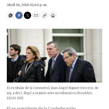
Abril 18, 2018 02:40 p. m.
WhatsApp
Facebook
Twitter
Email
Copy
Print
El ex titular de la Conmebol, Juan Ángel Napuot (tercero, de
izq. a der.), llegó a su juicio ante un tribunal en Brooklyn,
EEUU. EFE
El ex presidente de la Confederación