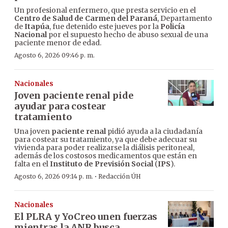
Un profesional enfermero, que presta servicio en el
Centro de Salud de Carmen del Paraná
, Departamento
de
Itapúa
, fue detenido este jueves por la
Policía
Nacional
por el supuesto hecho de abuso sexual de una
paciente menor de edad.
Agosto 6, 2026 09:46 p. m.
Nacionales
Joven paciente renal pide
ayudar para costear
tratamiento
Una joven
paciente renal
pidió ayuda a la ciudadanía
para costear su tratamiento, ya que debe adecuar su
vivienda para poder realizarse la diálisis peritoneal,
además de los costosos medicamentos que están en
falta en el
Instituto de Previsión Social
(
IPS
).
·
Agosto 6, 2026 09:14 p. m.
Redacción ÚH
Nacionales
El PLRA y YoCreo unen fuerzas
mientras la ANR busca