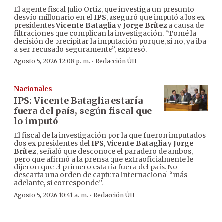
El agente fiscal Julio Ortiz, que investiga un presunto
desvío millonario en el
IPS
, aseguró que imputó a los ex
presidentes
Vicente Bataglia
y
Jorge Brítez
a causa de
filtraciones que complican la investigación. “Tomé la
decisión de precipitar la imputación porque, si no, ya iba
a ser recusado seguramente”, expresó.
·
Agosto 5, 2026 12:08 p. m.
Redacción ÚH
Nacionales
IPS: Vicente Bataglia estaría
fuera del país, según fiscal que
lo imputó
El fiscal de la investigación por la que fueron imputados
dos ex presidentes del
IPS
,
Vicente Bataglia
y
Jorge
Brítez
, señaló que desconoce el paradero de ambos,
pero que afirmó a la prensa que extraoficialmente le
dijeron que el primero estaría fuera del país. No
descarta una orden de captura internacional “más
adelante, si corresponde”.
·
Agosto 5, 2026 10:41 a. m.
Redacción ÚH