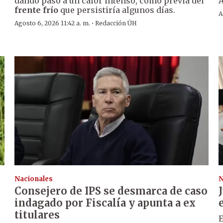
dando paso a un calor intenso, como previa del
frente frío
que persistiría algunos días.
A
·
Agosto 6, 2026 11:42 a. m.
Redacción ÚH
Nacionales
N
Consejero de IPS se desmarca de caso
indagado por Fiscalía y apunta a ex
titulares
E