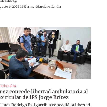
Amambay.
·
gosto 6, 2026 11:35 a. m.
Marciano Candia
acionales
Juez concede libertad ambulatoria al
ex titular de IPS Jorge Brítez
l juez Rodrigo Estigarribia concedió la libertad