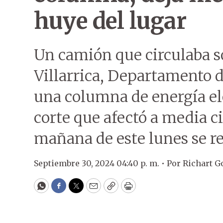
huye del lugar
Un camión que circulaba s
Villarrica, Departamento d
una columna de energía el
corte que afectó a media c
mañana de este lunes se re
Septiembre 30, 2024 04:40 p. m. •
Por
Richart G
WhatsApp
Facebook
Twitter
Email
Copy
Print