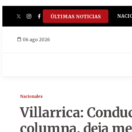
NACI
ÚLTIMAS NOTICIAS
twitter
instagram
facebook
tiktok
youtube
spotify
06 ago 2026
Nacionales
Villarrica: Condu
columna, deja med