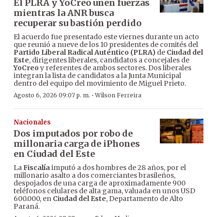
El PLRA y YoCreo unen fuerzas
mientras la ANR busca
recuperar su bastión perdido
El acuerdo fue presentado este viernes durante un acto
que reunió a nueve de los 10 presidentes de comités del
Partido Liberal Radical Auténtico (PLRA)
de
Ciudad del
Este
, dirigentes liberales, candidatos a concejales de
YoCreo
y referentes de ambos sectores. Dos liberales
integran la lista de candidatos a la Junta Municipal
dentro del equipo del movimiento de Miguel Prieto.
·
Agosto 6, 2026 09:07 p. m.
Wilson Ferreira
Nacionales
Dos imputados por robo de
millonaria carga de iPhones
en Ciudad del Este
La
Fiscalía
imputó a dos hombres de 28 años, por el
millonario asalto a dos comerciantes brasileños,
despojados de una carga de aproximadamente 900
teléfonos celulares de alta gama, valuada en unos USD
600.000, en
Ciudad del Este
, Departamento de Alto
Paraná.