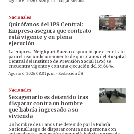
·
Agosto 6, 2026 08:28 p. m.
Edgar Medina
Nacionales
Quirófanos del IPS Central:
Empresa asegura que contrato
está vigente y en plena
ejecución
La empresa
Neighpart Saeca
respondió que el contrato
para el reacondicionamiento de quirófanos del
Hospital
Central
del
Instituto de Previsión Social (IPS)
se
encuentra vigente y con una ejecución del 55,68%.
·
Agosto 6, 2026 08:01 p. m.
Redacción ÚH
Nacionales
Sexagenario es detenido tras
disparar contra un hombre
que habría ingresado a su
vivienda
Un hombre de 63 años fue detenido por la
Policía
Nacional
luego de disparar contra una persona con