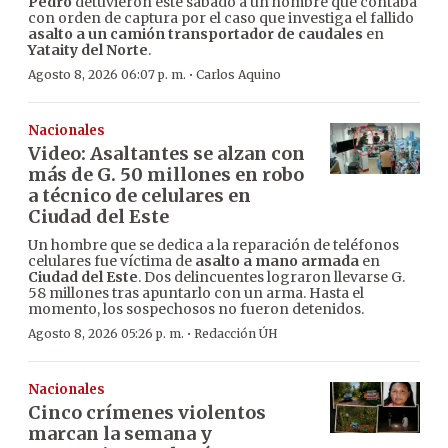
Pedro
detuvieron este sábado a un hombre que contaba
con orden de captura por el caso que investiga el fallido
asalto a un camión transportador de caudales
en
Yataity del Norte
.
·
Agosto 8, 2026 06:07 p. m.
Carlos Aquino
Nacionales
Video: Asaltantes se alzan con
más de G. 50 millones en robo
a técnico de celulares en
Ciudad del Este
Un hombre que se dedica a la reparación de teléfonos
celulares fue víctima de
asalto a mano armada
en
Ciudad del Este
. Dos delincuentes lograron llevarse G.
58 millones tras apuntarlo con un arma. Hasta el
momento, los sospechosos no fueron detenidos.
·
Agosto 8, 2026 05:26 p. m.
Redacción ÚH
Nacionales
Cinco crímenes violentos
marcan la semana y