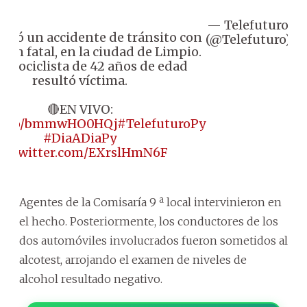
— Telefuturo
De
istró un accidente de tránsito con
(@Telefuturo)
2
ión fatal, en la ciudad de Limpio.
otociclista de 42 años de edad
resultó víctima.
🔴EN VIVO:
//t.co/bmmwHO0HQj
#TelefuturoPy
#DiaADiaPy
ic.twitter.com/EXrslHmN6F
Agentes de la Comisaría 9 ª local intervinieron en
el hecho. Posteriormente, los conductores de los
dos automóviles involucrados fueron sometidos al
alcotest, arrojando el examen de niveles de
alcohol resultado negativo.