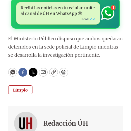
Recibí las noticias en tu celular, unite
1
al canal de ÚH en WhatsApp 🤩
✓✓
07:40
El Ministerio Público dispuso que ambos quedaran
detenidos en la sede policial de Limpio mientras
se desarrolla la investigación pertinente.
WhatsApp
Facebook
Twitter
Email
Copy
Print
Limpio
Redacción ÚH