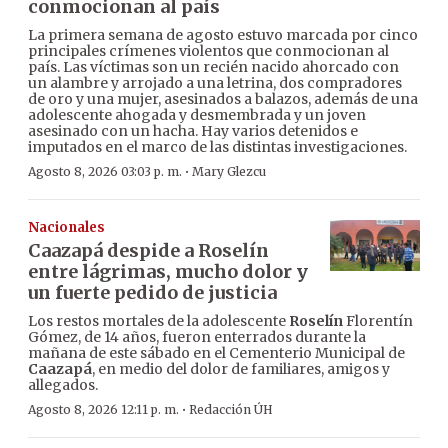
conmocionan al país
La primera semana de agosto estuvo marcada por cinco
principales crímenes violentos que conmocionan al
país. Las víctimas son un recién nacido ahorcado con
un alambre y arrojado a una letrina, dos compradores
de oro y una mujer, asesinados a balazos, además de una
adolescente ahogada y desmembrada y un joven
asesinado con un hacha. Hay varios detenidos e
imputados en el marco de las distintas investigaciones.
·
Agosto 8, 2026 03:03 p. m.
Mary Glezcu
Nacionales
Caazapá despide a Roselín
entre lágrimas, mucho dolor y
un fuerte pedido de justicia
Los restos mortales de la adolescente
Roselín
Florentín
Gómez, de 14 años, fueron enterrados durante la
mañana de este sábado en el Cementerio Municipal de
Caazapá
, en medio del dolor de familiares, amigos y
allegados.
·
Agosto 8, 2026 12:11 p. m.
Redacción ÚH