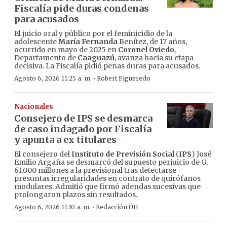
Fiscalía pide duras condenas
para acusados
El juicio oral y público por el feminicidio de la
adolescente
María Fernanda
Benítez, de 17 años,
ocurrido en mayo de 2025 en
Coronel Oviedo
,
Departamento de
Caaguazú
, avanza hacia su etapa
decisiva. La Fiscalía pidió penas duras para acusados.
·
Agosto 6, 2026 11:25 a. m.
Robert Figueredo
Nacionales
Consejero de IPS se desmarca
de caso indagado por Fiscalía
y apunta a ex titulares
El consejero del
Instituto de Previsión Social
(
IPS
) José
Emilio Argaña se desmarcó del supuesto perjuicio de G.
61.000 millones a la previsional tras detectarse
presuntas irregularidades en contrato de quirófanos
modulares. Admitió que firmó adendas sucesivas que
prolongaron plazos sin resultados.
·
Agosto 6, 2026 11:10 a. m.
Redacción ÚH