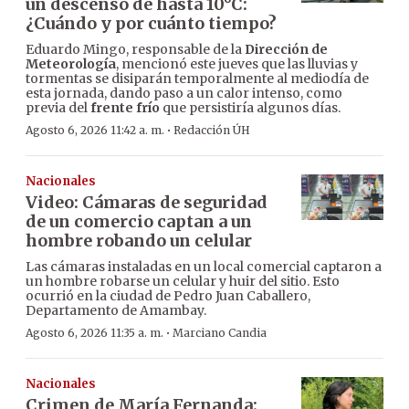
un descenso de hasta 10°C:
¿Cuándo y por cuánto tiempo?
Eduardo Mingo, responsable de la
Dirección de
Meteorología
, mencionó este jueves que las lluvias y
tormentas se disiparán temporalmente al mediodía de
esta jornada, dando paso a un calor intenso, como
previa del
frente frío
que persistiría algunos días.
·
Agosto 6, 2026 11:42 a. m.
Redacción ÚH
Nacionales
Video: Cámaras de seguridad
de un comercio captan a un
hombre robando un celular
Las cámaras instaladas en un local comercial captaron a
un hombre robarse un celular y huir del sitio. Esto
ocurrió en la ciudad de Pedro Juan Caballero,
Departamento de Amambay.
·
Agosto 6, 2026 11:35 a. m.
Marciano Candia
Nacionales
Crimen de María Fernanda: