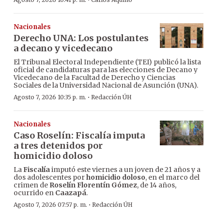
·
Nacionales
Derecho UNA: Los postulantes
a decano y vicedecano
El Tribunal Electoral Independiente (TEI) publicó la lista
oficial de candidaturas para las elecciones de Decano y
Vicedecano de la Facultad de Derecho y Ciencias
Sociales de la Universidad Nacional de Asunción (UNA).
·
Agosto 7, 2026 10:35 p. m.
Redacción ÚH
Nacionales
Caso Roselín: Fiscalía imputa
a tres detenidos por
homicidio doloso
La
Fiscalía
imputó este viernes a un joven de 21 años y a
dos adolescentes por
homicidio doloso
, en el marco del
crimen de
Roselín Florentín Gómez
, de 14 años,
ocurrido en
Caazapá
.
·
Agosto 7, 2026 07:57 p. m.
Redacción ÚH