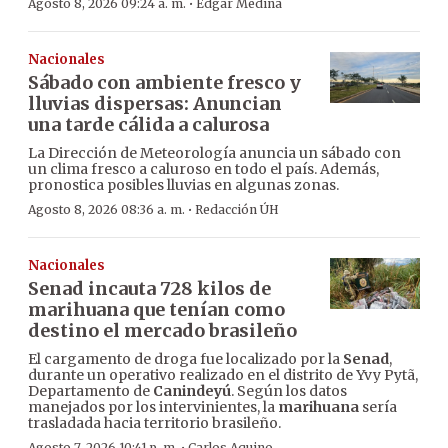
·
Agosto 8, 2026 09:24 a. m.
Edgar Medina
Nacionales
Sábado con ambiente fresco y
lluvias dispersas: Anuncian
una tarde cálida a calurosa
La Dirección de Meteorología anuncia un sábado con
un clima fresco a caluroso en todo el país. Además,
pronostica posibles lluvias en algunas zonas.
·
Agosto 8, 2026 08:36 a. m.
Redacción ÚH
Nacionales
Senad incauta 728 kilos de
marihuana que tenían como
destino el mercado brasileño
El cargamento de droga fue localizado por la
Senad
,
durante un operativo realizado en el distrito de Yvy Pytã,
Departamento de
Canindeyú
. Según los datos
manejados por los intervinientes, la
marihuana
sería
trasladada hacia territorio brasileño.
Agosto 7, 2026 10:41 p. m.
Carlos Aquino