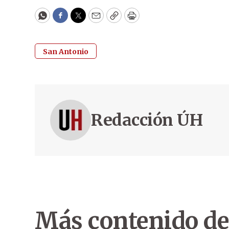
WhatsApp
Facebook
Twitter
Email
Copy
Print
San Antonio
Redacción ÚH
Más contenido de