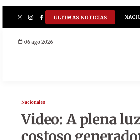
NACI
ÚLTIMAS NOTICIAS
twitter
instagram
facebook
tiktok
youtube
spotify
06 ago 2026
Nacionales
Video: A plena luz
costoso generado