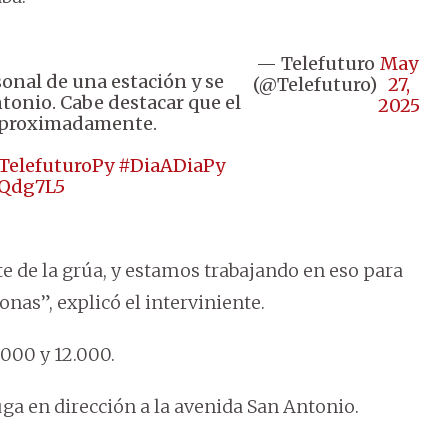
— Telefuturo
May
onal de una estación y se
(@Telefuturo)
27,
tonio. Cabe destacar que el
2025
 aproximadamente.
TelefuturoPy
#DiaADiaPy
hQdg7L5
 de la grúa, y estamos trabajando en eso para
nas”, explicó el interviniente.
.000 y 12.000.
uga en dirección a la avenida San Antonio.