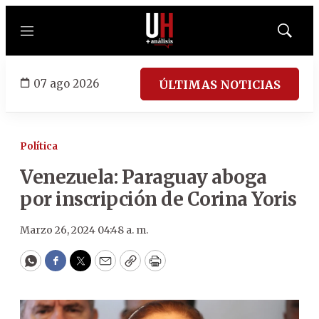
Menú
Mostrar
búsqued
07 ago 2026
ÚLTIMAS NOTICIAS
Política
Venezuela: Paraguay aboga
por inscripción de Corina Yoris
Marzo 26, 2024 04:48 a. m.
WhatsApp
Facebook
Twitter
Email
Copy
Print