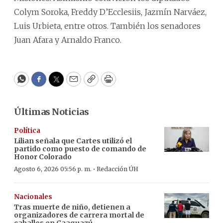
Colym Soroka, Freddy D’Ecclesiis, Jazmín Narváez,
Luis Urbieta, entre otros. También los senadores
Juan Afara y Arnaldo Franco.
WhatsApp
Facebook
Twitter
Email
Copy
Print
Últimas Noticias
Política
Lilian señala que Cartes utilizó el
partido como puesto de comando de
Honor Colorado
·
Agosto 6, 2026 05:56 p. m.
Redacción ÚH
Nacionales
Tras muerte de niño, detienen a
organizadores de carrera mortal de
caballos en Caaguazú