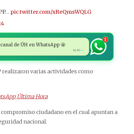
 APP…
pic.twitter.com/xReQmsWQLG
24
1
 al canal de ÚH en WhatsApp 🤩
16:01
✓✓
P realizaron varias actividades como
tsApp Última Hora
un compromiso ciudadano en el cual apuntan a
seguridad nacional.