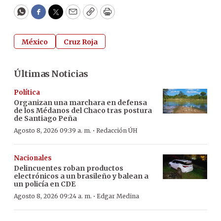
WhatsApp
Facebook
Twitter
Email
Copy
Print
México
Cruz Roja
Últimas Noticias
Política
Organizan una marchara en defensa
de los Médanos del Chaco tras postura
de Santiago Peña
·
Agosto 8, 2026 09:39 a. m.
Redacción ÚH
Nacionales
Delincuentes roban productos
electrónicos a un brasileño y balean a
un policía en CDE
·
Agosto 8, 2026 09:24 a. m.
Edgar Medina