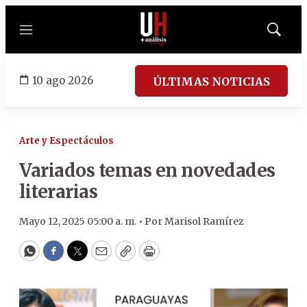
Menú
Mostrar
búsqued
10 ago 2026
ÚLTIMAS NOTICIAS
Arte y Espectáculos
Variados temas en novedades
literarias
Mayo 12, 2025 05:00 a. m. •
Por
Marisol Ramírez
WhatsApp
Facebook
Twitter
Email
Copy
Print