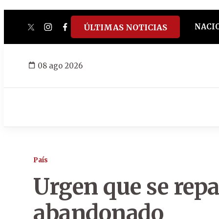
NACI
ÚLTIMAS NOTICIAS
twitter
instagram
facebook
tiktok
youtube
spotify
08 ago 2026
País
Urgen que se repa
abandonado