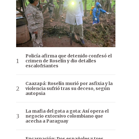
Policía afirma que detenido confesó el
crimen de Roselín y dio detalles
escalofriantes
Caazapá: Roselín murió por asfixia y la
violencia sufrió tras su deceso, según
autopsia
La mafia del gota a gota: Así opera el
negocio extorsivo colombiano que
acecha a Paraguay
Encarnación: Dos españoles y tres