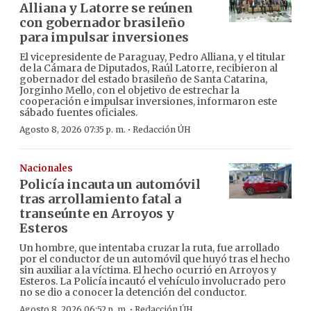
Alliana y Latorre se reúnen
con gobernador brasileño
para impulsar inversiones
El vicepresidente de Paraguay, Pedro Alliana, y el titular
de la Cámara de Diputados, Raúl Latorre, recibieron al
gobernador del estado brasileño de Santa Catarina,
Jorginho Mello, con el objetivo de estrechar la
cooperación e impulsar inversiones, informaron este
sábado fuentes oficiales.
·
Agosto 8, 2026 07:35 p. m.
Redacción ÚH
Nacionales
Policía incauta un automóvil
tras arrollamiento fatal a
transeúnte en Arroyos y
Esteros
Un hombre, que intentaba cruzar la ruta, fue arrollado
por el conductor de un automóvil que huyó tras el hecho
sin auxiliar a la víctima. El hecho ocurrió en Arroyos y
Esteros. La Policía incautó el vehículo involucrado pero
no se dio a conocer la detención del conductor.
·
Agosto 8, 2026 06:52 p. m.
Redacción ÚH