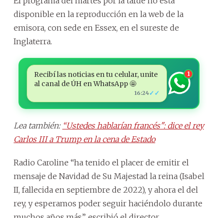
El programa del martes por la tarde no está
disponible en la reproducción en la web de la
emisora, con sede en Essex, en el sureste de
Inglaterra.
Recibí las noticias en tu celular, unite
1
al canal de ÚH en WhatsApp 🤩
✓✓
16:24
Lea también:
“Ustedes hablarían francés": dice el rey
Carlos III a Trump en la cena de Estado
Radio Caroline “ha tenido el placer de emitir el
mensaje de Navidad de Su Majestad la reina (Isabel
II, fallecida en septiembre de 2022), y ahora el del
rey, y esperamos poder seguir haciéndolo durante
muchos años más”, escribió el director.