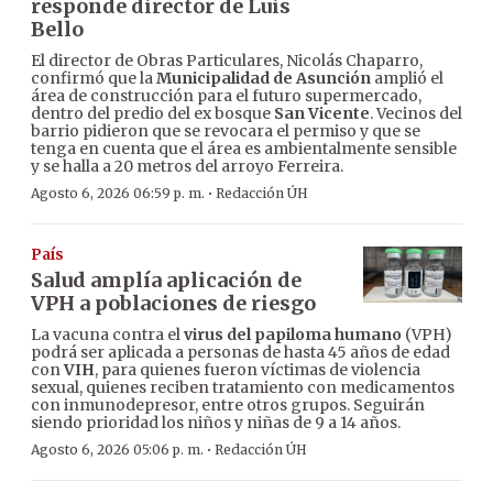
responde director de Luis
Bello
El director de Obras Particulares, Nicolás Chaparro,
confirmó que la
Municipalidad de Asunción
amplió el
área de construcción para el futuro supermercado,
dentro del predio del ex bosque
San Vicente
. Vecinos del
barrio pidieron que se revocara el permiso y que se
tenga en cuenta que el área es ambientalmente sensible
y se halla a 20 metros del arroyo Ferreira.
·
Agosto 6, 2026 06:59 p. m.
Redacción ÚH
País
Salud amplía aplicación de
VPH a poblaciones de riesgo
La vacuna contra el
virus del papiloma humano
(VPH)
podrá ser aplicada a personas de hasta 45 años de edad
con
VIH
, para quienes fueron víctimas de violencia
sexual, quienes reciben tratamiento con medicamentos
con inmunodepresor, entre otros grupos. Seguirán
siendo prioridad los niños y niñas de 9 a 14 años.
·
Agosto 6, 2026 05:06 p. m.
Redacción ÚH