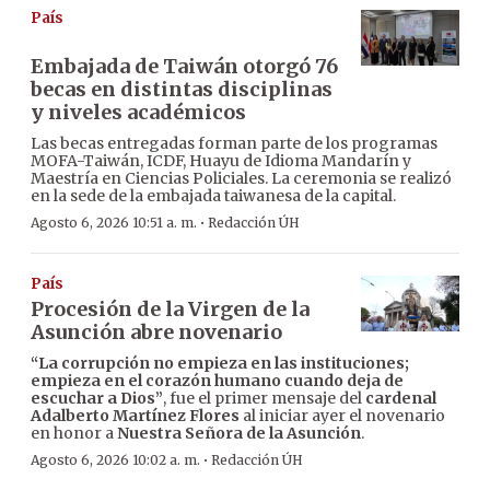
País
Embajada de Taiwán otorgó 76
becas en distintas disciplinas
y niveles académicos
Las becas entregadas forman parte de los programas
MOFA-Taiwán, ICDF, Huayu de Idioma Mandarín y
Maestría en Ciencias Policiales. La ceremonia se realizó
en la sede de la embajada taiwanesa de la capital.
·
Agosto 6, 2026 10:51 a. m.
Redacción ÚH
País
Procesión de la Virgen de la
Asunción abre novenario
“La corrupción no empieza en las instituciones;
empieza en el corazón humano cuando deja de
escuchar a Dios”
, fue el primer mensaje del
cardenal
Adalberto Martínez Flores
al iniciar ayer el novenario
en honor a
Nuestra Señora de la Asunción
.
·
Agosto 6, 2026 10:02 a. m.
Redacción ÚH