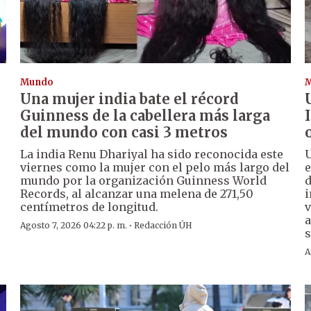
Mundo
Una mujer india bate el récord
Guinness de la cabellera más larga
del mundo con casi 3 metros
La india Renu Dhariyal ha sido reconocida este
U
viernes como la mujer con el pelo más largo del
e
mundo por la organización Guinness World
d
Records, al alcanzar una melena de 271,50
i
centímetros de longitud.
v
a
·
Agosto 7, 2026 04:22 p. m.
Redacción ÚH
s
A