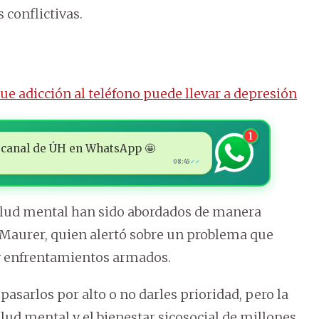
conflictivas.
que adicción al teléfono puede llevar a depresión
1
 al canal de ÚH en WhatsApp 🤩
08:45
✓✓
alud mental han sido abordados de manera
ó Maurer, quien alertó sobre un problema que
s y enfrentamientos armados.
pasarlos por alto o no darles prioridad, pero la
alud mental y el bienestar sicosocial de millones