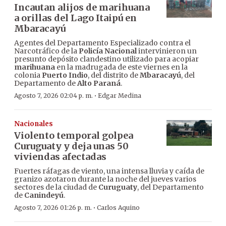
Incautan alijos de marihuana
a orillas del Lago Itaipú en
Mbaracayú
Agentes del Departamento Especializado contra el
Narcotráfico de la
Policía Nacional
intervinieron un
presunto depósito clandestino utilizado para acopiar
marihuana
en la madrugada de este viernes en la
colonia
Puerto Indio
, del distrito de
Mbaracayú
, del
Departamento de
Alto Paraná
.
·
Agosto 7, 2026 02:04 p. m.
Edgar Medina
Nacionales
Violento temporal golpea
Curuguaty y deja unas 50
viviendas afectadas
Fuertes ráfagas de viento, una intensa lluvia y caída de
granizo azotaron durante la noche del jueves varios
sectores de la ciudad de
Curuguaty
, del Departamento
de
Canindeyú
.
·
Agosto 7, 2026 01:26 p. m.
Carlos Aquino