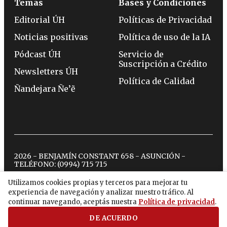
Temas
Bases y Condiciones
Editorial ÚH
Políticas de Privacidad
Noticias positivas
Política de uso de la IA
Pódcast ÚH
Servicio de
Suscripción a Crédito
Newsletters ÚH
Política de Calidad
Ñandejara Ñe’ẽ
2026 - BENJAMÍN CONSTANT 658 - ASUNCIÓN -
TELÉFONO:
(0994) 715 715
Utilizamos cookies propias y terceros para mejorar tu
experiencia de navegación y analizar nuestro tráfico. Al
twitter
instagram
facebook
tiktok
youtube
spotify
continuar navegando, aceptás nuestra
Política de privacidad
.
DE ACUERDO