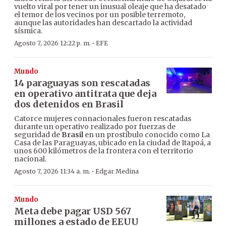
vuelto viral por tener un inusual oleaje que ha desatado
el temor de los vecinos por un posible terremoto,
aunque las autoridades han descartado la actividad
sísmica.
·
Agosto 7, 2026 12:22 p. m.
EFE
Mundo
14 paraguayas son rescatadas
en operativo antitrata que deja
dos detenidos en Brasil
Catorce mujeres connacionales fueron rescatadas
durante un operativo realizado por fuerzas de
seguridad de
Brasil
en un prostíbulo conocido como La
Casa de las Paraguayas, ubicado en la ciudad de Itapoá, a
unos 600 kilómetros de la frontera con el territorio
nacional.
·
Agosto 7, 2026 11:34 a. m.
Edgar Medina
Mundo
Meta debe pagar USD 567
millones a estado de EEUU