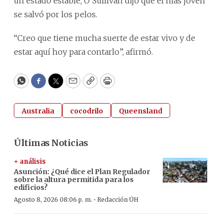
un estado estable, O’Sullivan dijo que el más joven
se salvó por los pelos.
“Creo que tiene mucha suerte de estar vivo y de
estar aquí hoy para contarlo”, afirmó.
WhatsApp
Facebook
Twitter
Email
Copy
Print
Australia
cocodrilo
Queensland
Últimas Noticias
+ análisis
Asunción: ¿Qué dice el Plan Regulador
sobre la altura permitida para los
edificios?
·
Agosto 8, 2026 08:06 p. m.
Redacción ÚH