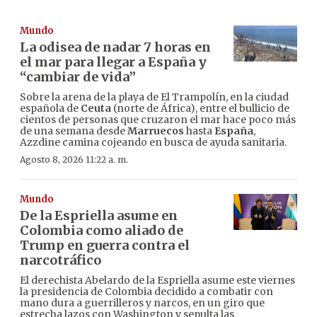
Mundo
La odisea de nadar 7 horas en
el mar para llegar a España y
“cambiar de vida”
Sobre la arena de la playa de El Trampolín, en la ciudad
española de
Ceuta
(norte de África), entre el bullicio de
cientos de personas que cruzaron el mar hace poco más
de una semana desde
Marruecos
hasta
España
,
Azzdine camina cojeando en busca de ayuda sanitaria.
Agosto 8, 2026 11:22 a. m.
Mundo
De la Espriella asume en
Colombia como aliado de
Trump en guerra contra el
narcotráfico
El derechista Abelardo de la Espriella asume este viernes
la presidencia de Colombia decidido a combatir con
mano dura a guerrilleros y narcos, en un giro que
estrecha lazos con Washington y sepulta las