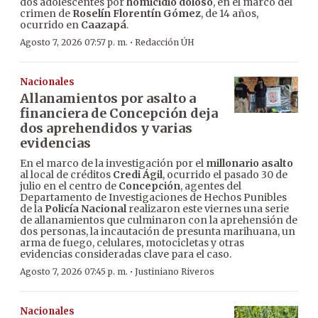
dos adolescentes por
homicidio doloso
, en el marco del
crimen de
Roselín Florentín Gómez
, de 14 años,
ocurrido en
Caazapá
.
·
Agosto 7, 2026 07:57 p. m.
Redacción ÚH
Nacionales
Allanamientos por asalto a
financiera de Concepción deja
dos aprehendidos y varias
evidencias
En el marco de la investigación por el
millonario asalto
al local de créditos
Credi Ágil
, ocurrido el pasado 30 de
julio en el centro de
Concepción
, agentes del
Departamento de Investigaciones de Hechos Punibles
de la
Policía Nacional
realizaron este viernes una serie
de allanamientos que culminaron con la aprehensión de
dos personas, la incautación de presunta marihuana, un
arma de fuego, celulares, motocicletas y otras
evidencias consideradas clave para el caso.
·
Agosto 7, 2026 07:45 p. m.
Justiniano Riveros
Nacionales