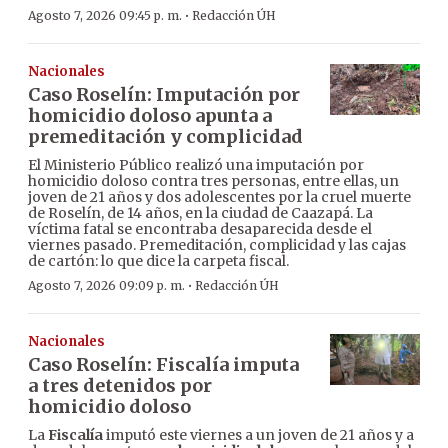
·
Agosto 7, 2026 09:45 p. m.
Redacción ÚH
Nacionales
Caso Roselín: Imputación por
homicidio doloso apunta a
premeditación y complicidad
El Ministerio Público realizó una imputación por
homicidio doloso contra tres personas, entre ellas, un
joven de 21 años y dos adolescentes por la cruel muerte
de Roselín, de 14 años, en la ciudad de Caazapá. La
víctima fatal se encontraba desaparecida desde el
viernes pasado. Premeditación, complicidad y las cajas
de cartón: lo que dice la carpeta fiscal.
·
Agosto 7, 2026 09:09 p. m.
Redacción ÚH
Nacionales
Caso Roselín: Fiscalía imputa
a tres detenidos por
homicidio doloso
La
Fiscalía
imputó este viernes a un joven de 21 años y a