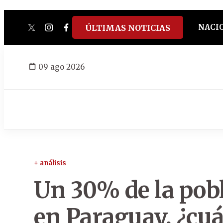
NACI
ÚLTIMAS NOTICIAS
twitter
instagram
facebook
tiktok
youtube
spotify
09 ago 2026
+ análisis
Un 30% de la pobl
en Paraguay, ¿cuá