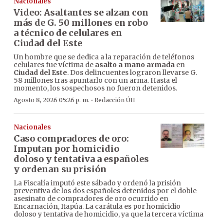
Nacionales
Video: Asaltantes se alzan con
más de G. 50 millones en robo
a técnico de celulares en
Ciudad del Este
Un hombre que se dedica a la reparación de teléfonos
celulares fue víctima de
asalto a mano armada
en
Ciudad del Este
. Dos delincuentes lograron llevarse G.
58 millones tras apuntarlo con un arma. Hasta el
momento, los sospechosos no fueron detenidos.
·
Agosto 8, 2026 05:26 p. m.
Redacción ÚH
Nacionales
Caso compradores de oro:
Imputan por homicidio
doloso y tentativa a españoles
y ordenan su prisión
La Fiscalía imputó este sábado y ordenó la prisión
preventiva de los dos españoles detenidos por el doble
asesinato de compradores de oro ocurrido en
Encarnación, Itapúa. La carátula es por homicidio
doloso y tentativa de homicidio, ya que la tercera víctima