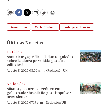
WhatsApp
Facebook
Twitter
Email
Copy
Print
Asunción
Calle Palma
Independencia
Últimas Noticias
+ análisis
Asunción: ¿Qué dice el Plan Regulador
sobre la altura permitida para los
edificios?
·
Agosto 8, 2026 08:06 p. m.
Redacción ÚH
Nacionales
Alliana y Latorre se reúnen con
gobernador brasileño para impulsar
inversiones
·
Agosto 8, 2026 07:35 p. m.
Redacción ÚH