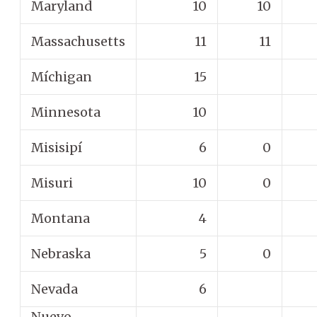
Maryland
10
10
Massachusetts
11
11
Míchigan
15
Minnesota
10
Misisipí
6
0
Misuri
10
0
Montana
4
Nebraska
5
0
Nevada
6
Nuevo