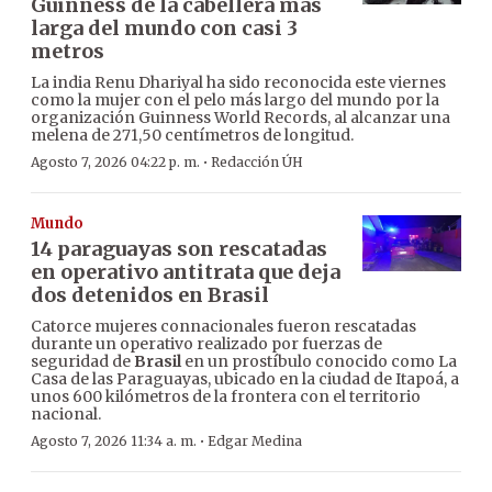
Guinness de la cabellera más
larga del mundo con casi 3
metros
La india Renu Dhariyal ha sido reconocida este viernes
como la mujer con el pelo más largo del mundo por la
organización Guinness World Records, al alcanzar una
melena de 271,50 centímetros de longitud.
·
Agosto 7, 2026 04:22 p. m.
Redacción ÚH
Mundo
14 paraguayas son rescatadas
en operativo antitrata que deja
dos detenidos en Brasil
Catorce mujeres connacionales fueron rescatadas
durante un operativo realizado por fuerzas de
seguridad de
Brasil
en un prostíbulo conocido como La
Casa de las Paraguayas, ubicado en la ciudad de Itapoá, a
unos 600 kilómetros de la frontera con el territorio
nacional.
·
Agosto 7, 2026 11:34 a. m.
Edgar Medina