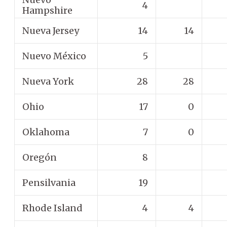
4
Hampshire
Nueva Jersey
14
14
Nuevo México
5
Nueva York
28
28
Ohio
17
0
Oklahoma
7
0
Oregón
8
Pensilvania
19
Rhode Island
4
4