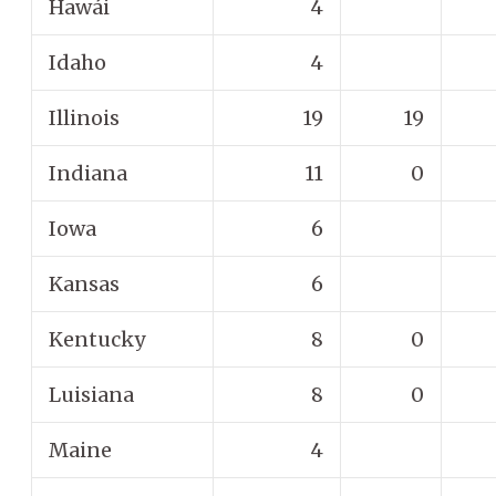
Hawái
4
Idaho
4
Illinois
19
19
Indiana
11
0
Iowa
6
Kansas
6
Kentucky
8
0
Luisiana
8
0
Maine
4