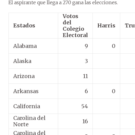
El aspirante que llega a 270 gana las elecciones.
Votos
del
Estados
Harris
Tr
Colegio
Electoral
Alabama
9
0
Alaska
3
Arizona
11
Arkansas
6
0
California
54
Carolina del
16
Norte
Carolina del