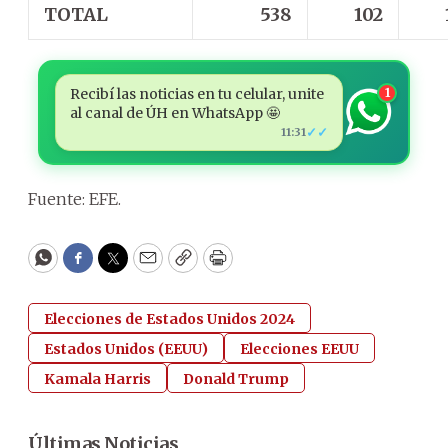
TOTAL
538
102
Recibí las noticias en tu celular, unite
1
al canal de ÚH en WhatsApp 🤩
✓✓
11:31
Fuente: EFE.
WhatsApp
Facebook
Twitter
Email
Copy
Print
Elecciones de Estados Unidos 2024
Estados Unidos (EEUU)
Elecciones EEUU
Kamala Harris
Donald Trump
Últimas Noticias