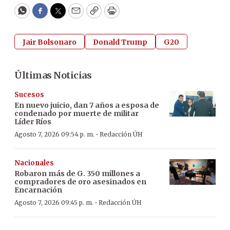
WhatsApp
Facebook
Twitter
Email
Copy
Print
Jair Bolsonaro
Donald Trump
G20
Últimas Noticias
Sucesos
En nuevo juicio, dan 7 años a esposa de
condenado por muerte de militar
Líder Ríos
·
Agosto 7, 2026 09:54 p. m.
Redacción ÚH
Nacionales
Robaron más de G. 350 millones a
compradores de oro asesinados en
Encarnación
·
Agosto 7, 2026 09:45 p. m.
Redacción ÚH