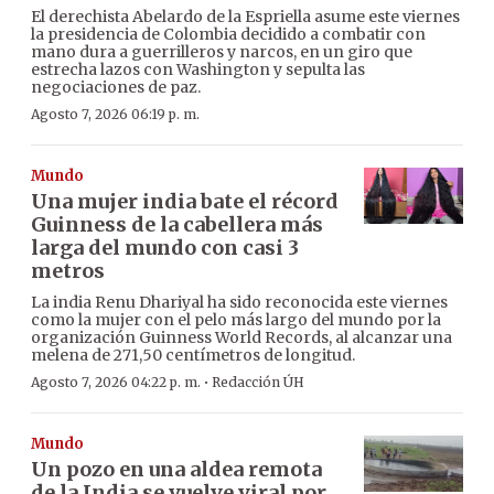
El derechista Abelardo de la Espriella asume este viernes
la presidencia de Colombia decidido a combatir con
mano dura a guerrilleros y narcos, en un giro que
estrecha lazos con Washington y sepulta las
negociaciones de paz.
Agosto 7, 2026 06:19 p. m.
Mundo
Una mujer india bate el récord
Guinness de la cabellera más
larga del mundo con casi 3
metros
La india Renu Dhariyal ha sido reconocida este viernes
como la mujer con el pelo más largo del mundo por la
organización Guinness World Records, al alcanzar una
melena de 271,50 centímetros de longitud.
·
Agosto 7, 2026 04:22 p. m.
Redacción ÚH
Mundo
Un pozo en una aldea remota
de la India se vuelve viral por