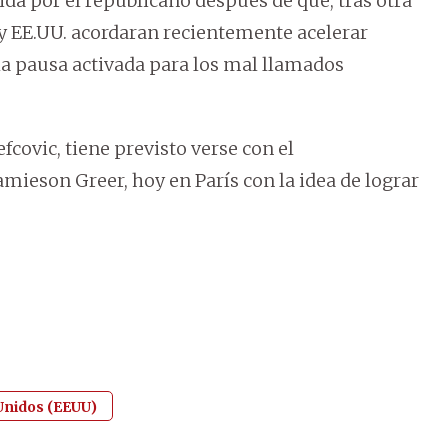
a por el republicano después de que, tras otra
y EE.UU. acordaran recientemente acelerar
la pausa activada para los mal llamados
covic, tiene previsto verse con el
mieson Greer, hoy en París con la idea de lograr
Unidos (EEUU)