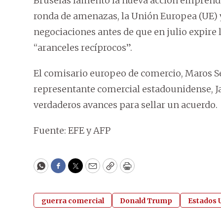
Bruselas lamentó la nueva acción emprendid
ronda de amenazas, la Unión Europea (UE) 
negociaciones antes de que en julio expire 
“aranceles recíprocos”.
El comisario europeo de comercio, Maros Sef
representante comercial estadounidense, Ja
verdaderos avances para sellar un acuerdo.
Fuente: EFE y AFP
WhatsApp
Facebook
Twitter
Email
Copy
Print
guerra comercial
Donald Trump
Estados 