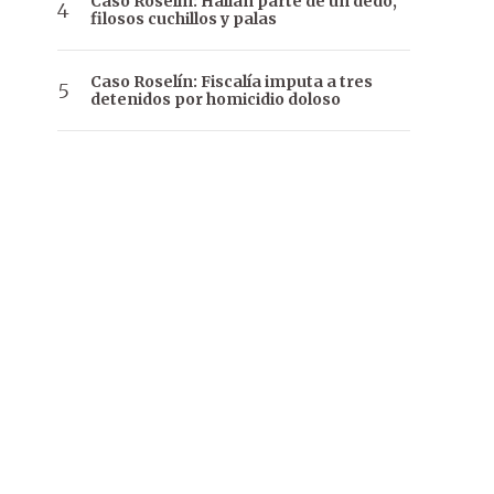
Caso Roselín: Hallan parte de un dedo,
filosos cuchillos y palas
Caso Roselín: Fiscalía imputa a tres
detenidos por homicidio doloso