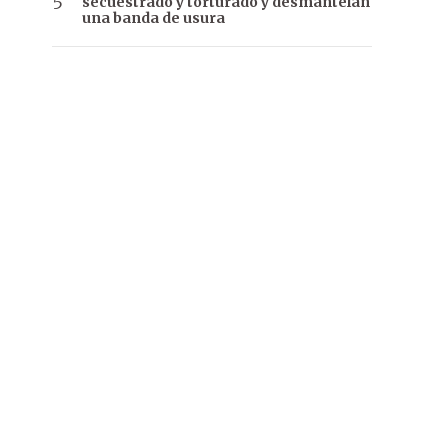
secuestrado y torturado y desmantelan
una banda de usura