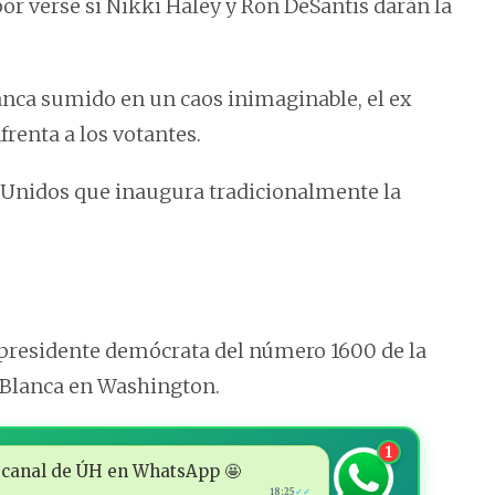
or verse si Nikki Haley y Ron DeSantis darán la
anca sumido en un caos inimaginable, el ex
frenta a los votantes.
os Unidos que inaugura tradicionalmente la
 presidente demócrata del número 1600 de la
a Blanca en Washington.
1
 al canal de ÚH en WhatsApp 🤩
18:25
✓✓