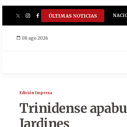
NACI
ÚLTIMAS NOTICIAS
twitter
instagram
facebook
tiktok
youtube
spotify
08 ago 2026
Edición Impresa
Trinidense apabul
Jardines