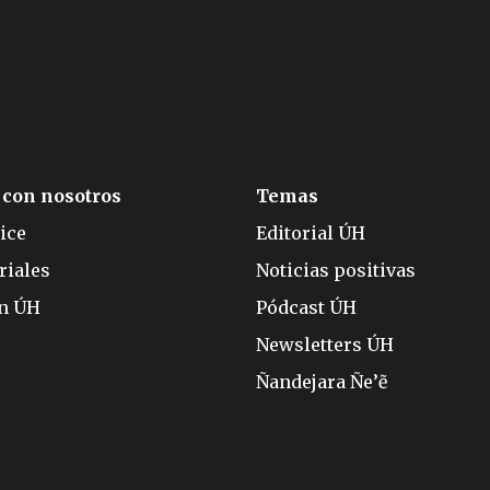
 con nosotros
Temas
ice
Editorial ÚH
riales
Noticias positivas
ón ÚH
Pódcast ÚH
Newsletters ÚH
Ñandejara Ñe’ẽ