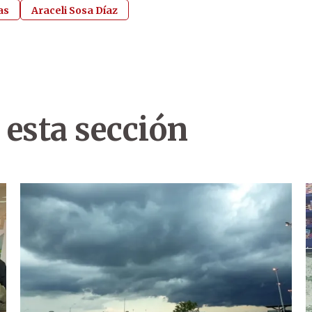
as
Araceli Sosa Díaz
 esta sección