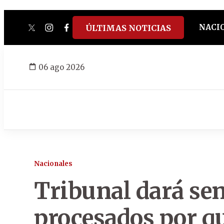
NACI
ÚLTIMAS NOTICIAS
twitter
instagram
facebook
tiktok
youtube
spotify
06 ago 2026
Nacionales
Tribunal dará sen
procesados por q