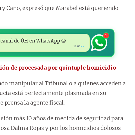
 Mary Cano, expresó que Marabel está queriendo
1
 al canal de ÚH en WhatsApp 🤩
15:05
✓✓
ción de procesada por quíntuple homicidio
o manipular al Tribunal o a quienes acceden a
nducta está perfectamente plasmada en su
 prensa la agente fiscal.
risión más 10 años de medida de seguridad para
posa Dalma Rojas y por los homicidios dolosos