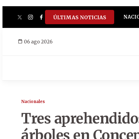
NACI
ÚLTIMAS NOTICIAS
twitter
instagram
facebook
tiktok
youtube
spotify
06 ago 2026
Nacionales
Tres aprehendidos
árboles en Conce