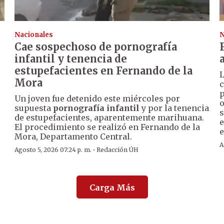
Nacionales
N
Cae sospechoso de pornografía
infantil y tenencia de
estupefacientes en Fernando de la
Mora
c
p
Un joven fue detenido este miércoles por
o
supuesta
pornografía infantil
y por la tenencia
s
o
de estupefacientes, aparentemente marihuana.
e
El procedimiento se realizó en Fernando de la
e
Mora, Departamento Central.
A
·
Agosto 5, 2026 07:24 p. m.
Redacción ÚH
Carga Más