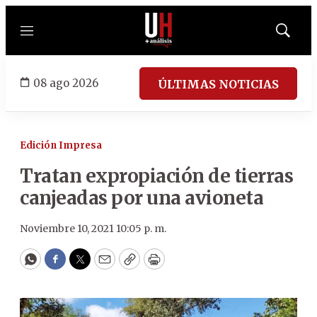
Menú
Mostrar
búsqued
08 ago 2026
ÚLTIMAS NOTICIAS
Edición Impresa
Tratan expropiación de tierras
canjeadas por una avioneta
Noviembre 10, 2021 10:05 p. m.
WhatsApp
Facebook
Twitter
Email
Copy
Print