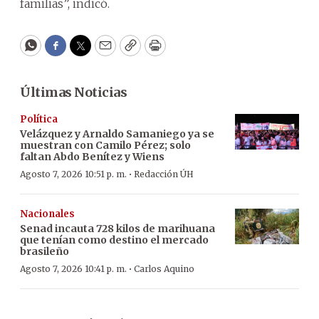
familias”, indicó.
WhatsApp
Facebook
Twitter
Email
Copy
Print
Últimas Noticias
Política
Velázquez y Arnaldo Samaniego ya se
muestran con Camilo Pérez; solo
faltan Abdo Benítez y Wiens
·
Agosto 7, 2026 10:51 p. m.
Redacción ÚH
Nacionales
Senad incauta 728 kilos de marihuana
que tenían como destino el mercado
brasileño
·
Agosto 7, 2026 10:41 p. m.
Carlos Aquino