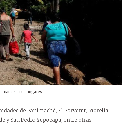
 martes a sus hogares.
nidades de Panimaché, El Porvenir, Morelia,
rde y San Pedro Yepocapa, entre otras.