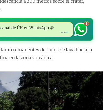
escencia a 200 metros sobre el cráter,
.
1
 al canal de ÚH en WhatsApp 🤩
14:14
✓✓
edaron remanentes de flujos de lava hacia la
ina en la zona volcánica.