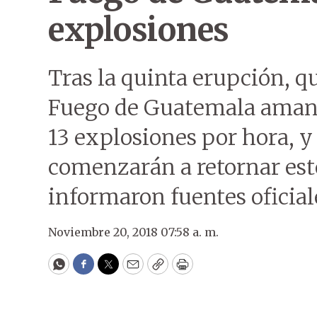
explosiones
Tras la quinta erupción, qu
Fuego de Guatemala amanec
13 explosiones por hora, y
comenzarán a retornar est
informaron fuentes oficial
Noviembre 20, 2018 07:58 a. m.
WhatsApp
Facebook
Twitter
Email
Copy
Print