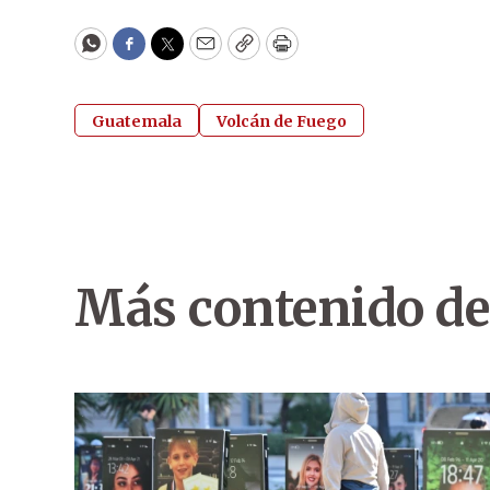
WhatsApp
Facebook
Twitter
Email
Copy
Print
Guatemala
Volcán de Fuego
Más contenido de