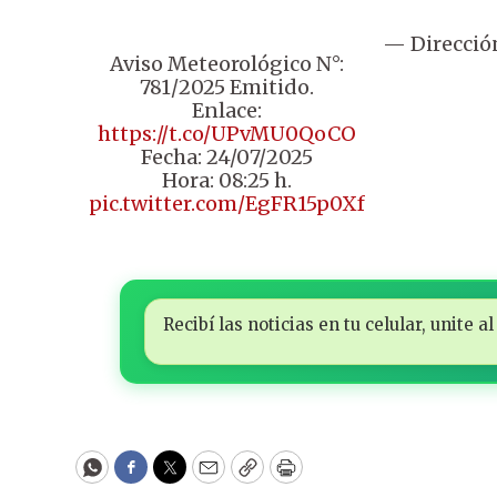
— Direcció
Aviso Meteorológico N°:
781/2025 Emitido.
Enlace:
https://t.co/UPvMU0QoCO
Fecha: 24/07/2025
Hora: 08:25 h.
pic.twitter.com/EgFR15p0Xf
Recibí las noticias en tu celular, unite
WhatsApp
Facebook
Twitter
Email
Copy
Print