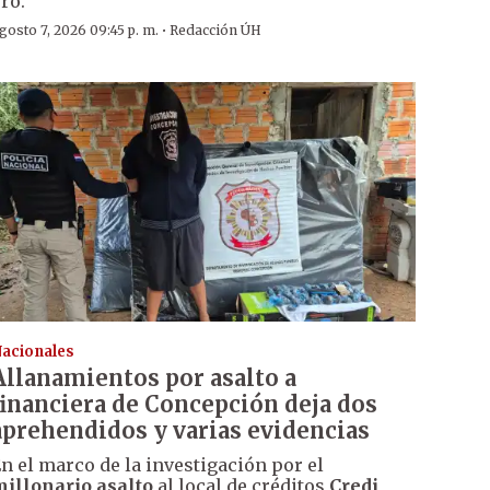
ro.
·
gosto 7, 2026 09:45 p. m.
Redacción ÚH
acionales
Allanamientos por asalto a
financiera de Concepción deja dos
aprehendidos y varias evidencias
n el marco de la investigación por el
illonario asalto
al local de créditos
Credi