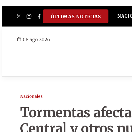
NACI
ÚLTIMAS NOTICIAS
twitter
instagram
facebook
tiktok
youtube
spotify
08 ago 2026
Nacionales
Tormentas afecta
Central y otros 