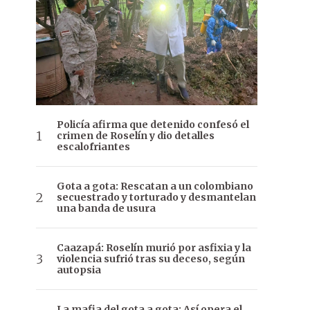
Policía afirma que detenido confesó el
crimen de Roselín y dio detalles
escalofriantes
Gota a gota: Rescatan a un colombiano
secuestrado y torturado y desmantelan
una banda de usura
Caazapá: Roselín murió por asfixia y la
violencia sufrió tras su deceso, según
autopsia
La mafia del gota a gota: Así opera el