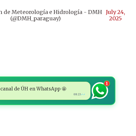
n de Meteorología e Hidrología - DMH
July 24,
(@DMH_paraguay)
2025
1
 al canal de ÚH en WhatsApp 🤩
08:23
✓✓