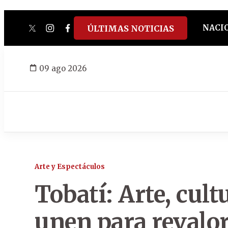
NACI
ÚLTIMAS NOTICIAS
twitter
instagram
facebook
tiktok
youtube
spotify
09 ago 2026
Arte y Espectáculos
Tobatí: Arte, cult
unen para revalor