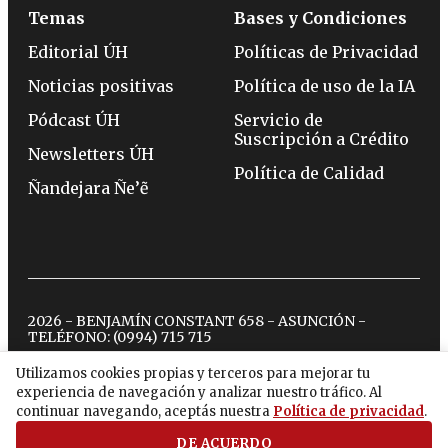
Temas
Bases y Condiciones
Editorial ÚH
Políticas de Privacidad
Noticias positivas
Política de uso de la IA
Pódcast ÚH
Servicio de
Suscripción a Crédito
Newsletters ÚH
Política de Calidad
Ñandejara Ñe’ẽ
2026 - BENJAMÍN CONSTANT 658 - ASUNCIÓN -
TELÉFONO:
(0994) 715 715
Utilizamos cookies propias y terceros para mejorar tu
experiencia de navegación y analizar nuestro tráfico. Al
twitter
instagram
facebook
tiktok
youtube
spotify
continuar navegando, aceptás nuestra
Política de privacidad
.
DE ACUERDO